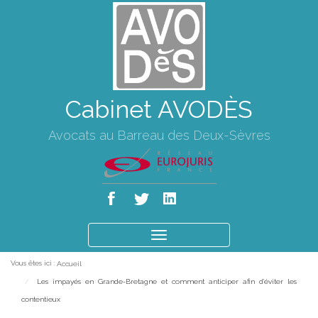
Cabinet AVODÈS
Avocats au Barreau des Deux-Sèvres
Ouvrir
le
Vous êtes ici :
Accueil
menu
Les impayés en Grande-Bretagne et comment anticiper afin d'éviter les
contentieux