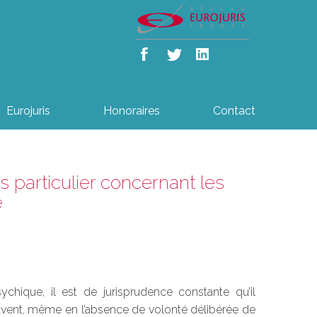
Eurojuris
Honoraires
Contact
s particulier concernant les
e
sychique, il est de jurisprudence constante qu’il
peuvent, même en l’absence de volonté délibérée de