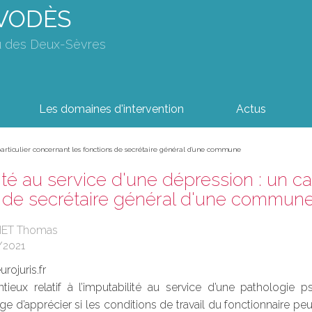
AVODÈS
u des Deux-Sèvres
Les domaines d'intervention
Actus
 particulier concernant les fonctions de secrétaire général d'une commune
ité au service d'une dépression : un ca
s de secrétaire général d'une commun
HET Thomas
/2021
rojuris.fr
tieux relatif à l’imputabilité au service d’une pathologie p
uge d’apprécier si les conditions de travail du fonctionnaire 