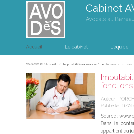
Cabinet 
Avocats au Barrea
Accueil
Le cabinet
L'équipe
Vous êtes ici :
Accueil
Imputabilité au service d'une dépression : un cas
Imputabil
fonction
Auteur : PORC
Publié le :
11/01
Source :
www.eu
Dans le conten
appartient au j