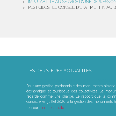
IMPUTABILITÉ AU SERVICE D'UNE DÉPRESSI
PESTICIDES : LE CONSEIL D'ETAT MET FIN A
LES DERNIÈRES ACTUALITÉS
Le joug léger des monuments historiques
Pour une gestion patrimoniale des monuments histori
économique et touristique des collectivités Le monu
regardé comme une charge. Le rapport que la commi
consacré, en juillet 2026, à la gestion des monuments hi
ressour...
Lire la suite