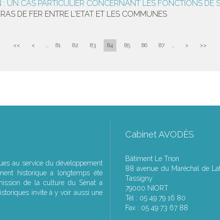
ON : UN CAS PARTICULIER CONCERNANT LES FONCTIONS D
U BRAS DE FER ENTRE L'ETAT ET LES COMMUNES
<<
<
...
81
82
83
84
85
86
87
...
>
>>
Cabinet AVODÈS
Bâtiment Le Trion
ques au service du développement
88 avenue du Maréchal de Lat
ment historique a longtemps été
Tassigny
ssion de la culture du Sénat a
79000 NIORT
storiques invite à y voir aussi une
Tél : 05 49 79 16 80
Fax : 05 49 73 67 88