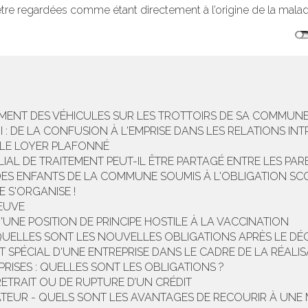
, être regardées comme étant directement à l’origine de la malad
EMENT DES VÉHICULES SUR LES TROTTOIRS DE SA COMMUNE
 : DE LA CONFUSION À L'EMPRISE DANS LES RELATIONS I
 LE LOYER PLAFONNÉ
IAL DE TRAITEMENT PEUT-IL ÊTRE PARTAGÉ ENTRE LES PAR
E DES ENFANTS DE LA COMMUNE SOUMIS À L'OBLIGATION SC
 S'ORGANISE !
EUVE
D'UNE POSITION DE PRINCIPE HOSTILE À LA VACCINATION
 QUELLES SONT LES NOUVELLES OBLIGATIONS APRÈS LE DÉCR
 SPÉCIAL D'UNE ENTREPRISE DANS LE CADRE DE LA RÉALI
EPRISES : QUELLES SONT LES OBLIGATIONS ?
RETRAIT OU DE RUPTURE D’UN CRÉDIT
TEUR - QUELS SONT LES AVANTAGES DE RECOURIR À UNE 