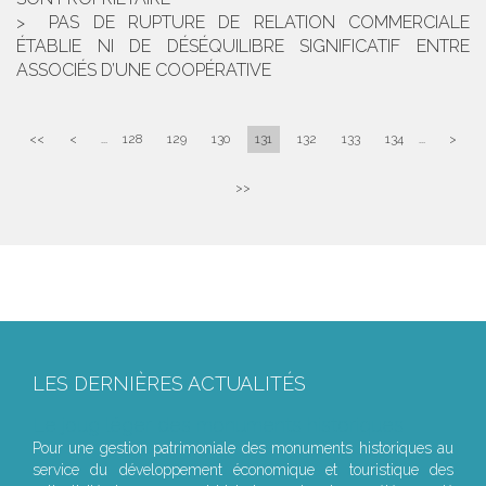
PAS DE RUPTURE DE RELATION COMMERCIALE
ÉTABLIE NI DE DÉSÉQUILIBRE SIGNIFICATIF ENTRE
ASSOCIÉS D’UNE COOPÉRATIVE
<<
<
...
128
129
130
131
132
133
134
...
>
>>
LES DERNIÈRES ACTUALITÉS
Le joug léger des monuments historiques
Pour une gestion patrimoniale des monuments historiques au
service du développement économique et touristique des