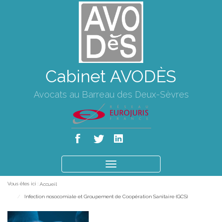
Cabinet AVODÈS
Avocats au Barreau des Deux-Sèvres
Ouvrir
le
Vous êtes ici :
Accueil
menu
Infection nosocomiale et Groupement de Coopération Sanitaire (GCS)