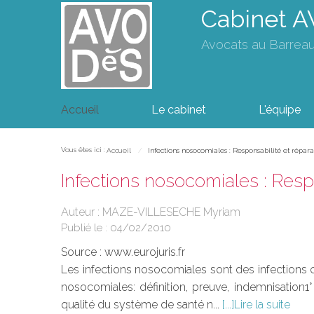
Cabinet 
Avocats au Barrea
Accueil
Le cabinet
L'équipe
Vous êtes ici :
Accueil
Infections nosocomiales : Responsabilité et répara
Infections nosocomiales : Resp
Auteur : MAZE-VILLESECHE Myriam
Publié le :
04/02/2010
Source :
www.eurojuris.fr
Les infections nosocomiales sont des infections c
nosocomiales: définition, preuve, indemnisation1
qualité du système de santé n...
Lire la suite