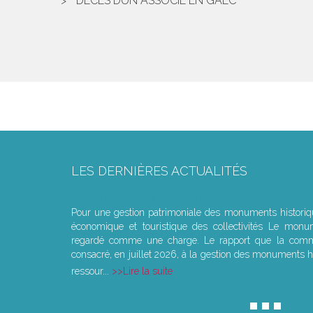
DÉCÈS DUN ASSOCIÉ EN GAEC
LES DERNIÈRES ACTUALITÉS
Le joug léger des monuments historiques
Pour une gestion patrimoniale des monuments histori
économique et touristique des collectivités Le monu
regardé comme une charge. Le rapport que la commi
consacré, en juillet 2026, à la gestion des monuments hi
ressour...
Lire la suite