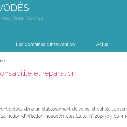
AVODÈS
u des Deux-Sèvres
Les domaines d'intervention
Actus
tion
onsabilité et réparation
ontractées dans un établissement de soins, et qui était abse
° La notion d’infection nosocomiales La loi n° 202-303 du 4 