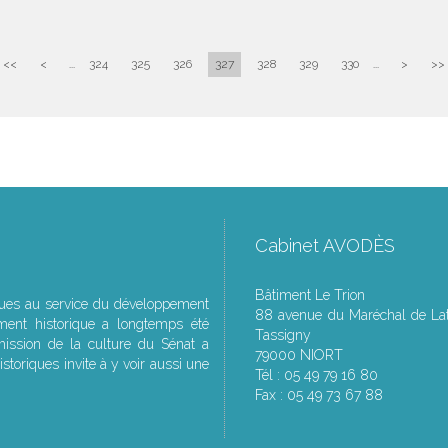
<<
<
...
324
325
326
327
328
329
330
...
>
>>
Cabinet AVODÈS
Bâtiment Le Trion
ques au service du développement
88 avenue du Maréchal de Lat
ment historique a longtemps été
Tassigny
ssion de la culture du Sénat a
79000 NIORT
storiques invite à y voir aussi une
Tél : 05 49 79 16 80
Fax : 05 49 73 67 88