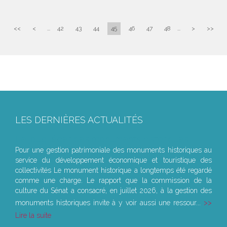
<<
<
...
42
43
44
45
46
47
48
...
>
>>
LES DERNIÈRES ACTUALITÉS
Le joug léger des monuments historiques
Pour une gestion patrimoniale des monuments historiques au
service du développement économique et touristique des
collectivités Le monument historique a longtemps été regardé
comme une charge. Le rapport que la commission de la
culture du Sénat a consacré, en juillet 2026, à la gestion des
monuments historiques invite à y voir aussi une ressour...
Lire la suite