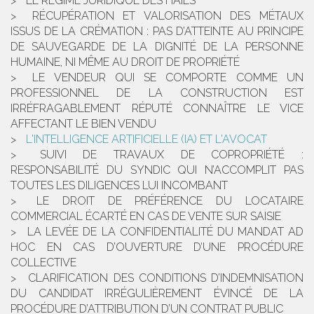
LE RÉGIME JURIDIQUE DES HAIES
RÉCUPÉRATION ET VALORISATION DES MÉTAUX
ISSUS DE LA CRÉMATION : PAS D’ATTEINTE AU PRINCIPE
DE SAUVEGARDE DE LA DIGNITÉ DE LA PERSONNE
HUMAINE, NI MÊME AU DROIT DE PROPRIÉTÉ
LE VENDEUR QUI SE COMPORTE COMME UN
PROFESSIONNEL DE LA CONSTRUCTION EST
IRRÉFRAGABLEMENT RÉPUTÉ CONNAÎTRE LE VICE
AFFECTANT LE BIEN VENDU
L'INTELLIGENCE ARTIFICIELLE (IA) ET L'AVOCAT
SUIVI DE TRAVAUX DE COPROPRIÉTÉ :
RESPONSABILITÉ DU SYNDIC QUI N’ACCOMPLIT PAS
TOUTES LES DILIGENCES LUI INCOMBANT
LE DROIT DE PRÉFÉRENCE DU LOCATAIRE
COMMERCIAL ÉCARTÉ EN CAS DE VENTE SUR SAISIE
LA LEVÉE DE LA CONFIDENTIALITÉ DU MANDAT AD
HOC EN CAS D’OUVERTURE D’UNE PROCÉDURE
COLLECTIVE
CLARIFICATION DES CONDITIONS D’INDEMNISATION
DU CANDIDAT IRRÉGULIÈREMENT ÉVINCÉ DE LA
PROCÉDURE D’ATTRIBUTION D’UN CONTRAT PUBLIC