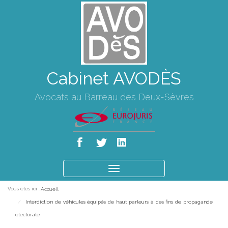
Cabinet AVODÈS
Avocats au Barreau des Deux-Sèvres
Ouvrir
le
Vous êtes ici :
Accueil
menu
Interdiction de véhicules équipés de haut parleurs à des fins de propagande
électorale