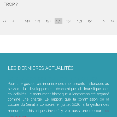
TROP ?
<<
<
...
148
149
150
151
152
153
154
...
>
>>
LES DERNIÈRES ACTUALITÉS
Le joug léger des monuments historiques
Pour une gestion patrimoniale des monuments historiques au
service du développement économique et touristique des
collectivités Le monument historique a longtemps été regardé
comme une charge. Le rapport que la commission de la
culture du Sénat a consacré, en juillet 2026, à la gestion des
monuments historiques invite à y voir aussi une ressour...