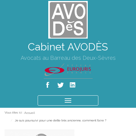
Cabinet AVODÈS
Avocats au Barreau des Deux-Sèvres
Ouvrir
le
Vous êtes ici :
Accueil
menu
Je suis poursuivi pour une dette très ancienne, comment faire ?