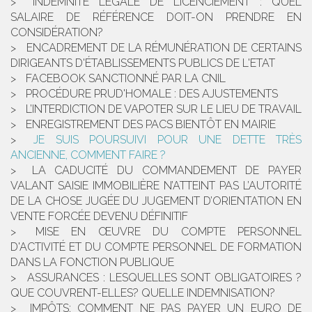
INDEMNITÉ LÉGALE DE LICENCIEMENT : QUEL
SALAIRE DE RÉFÉRENCE DOIT-ON PRENDRE EN
CONSIDÉRATION?
ENCADREMENT DE LA RÉMUNÉRATION DE CERTAINS
DIRIGEANTS D'ÉTABLISSEMENTS PUBLICS DE L'ETAT
FACEBOOK SANCTIONNÉ PAR LA CNIL
PROCÉDURE PRUD'HOMALE : DES AJUSTEMENTS
L’INTERDICTION DE VAPOTER SUR LE LIEU DE TRAVAIL
ENREGISTREMENT DES PACS BIENTÔT EN MAIRIE
JE SUIS POURSUIVI POUR UNE DETTE TRÈS
ANCIENNE, COMMENT FAIRE ?
LA CADUCITÉ DU COMMANDEMENT DE PAYER
VALANT SAISIE IMMOBILIÈRE N’ATTEINT PAS L’AUTORITÉ
DE LA CHOSE JUGÉE DU JUGEMENT D’ORIENTATION EN
VENTE FORCÉE DEVENU DÉFINITIF
MISE EN ŒUVRE DU COMPTE PERSONNEL
D'ACTIVITÉ ET DU COMPTE PERSONNEL DE FORMATION
DANS LA FONCTION PUBLIQUE
ASSURANCES : LESQUELLES SONT OBLIGATOIRES ?
QUE COUVRENT-ELLES? QUELLE INDEMNISATION?
IMPÔTS: COMMENT NE PAS PAYER UN EURO DE