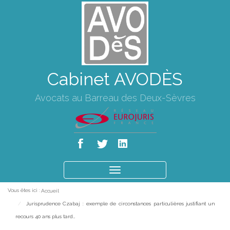
Cabinet AVODÈS
Avocats au Barreau des Deux-Sèvres
Ouvrir
le
Vous êtes ici :
Accueil
menu
Jurisprudence Czabaj : exemple de circonstances particulières justifiant un
recours 40 ans plus tard…