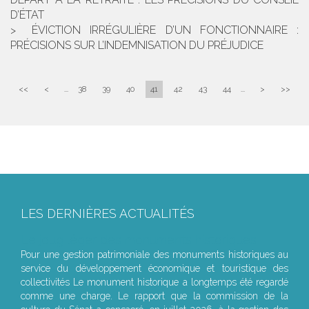
D’ÉTAT
ÉVICTION IRRÉGULIÈRE D’UN FONCTIONNAIRE :
PRÉCISIONS SUR L’INDEMNISATION DU PRÉJUDICE
<<
<
...
38
39
40
41
42
43
44
...
>
>>
LES DERNIÈRES ACTUALITÉS
Le joug léger des monuments historiques
Pour une gestion patrimoniale des monuments historiques au
service du développement économique et touristique des
collectivités Le monument historique a longtemps été regardé
comme une charge. Le rapport que la commission de la