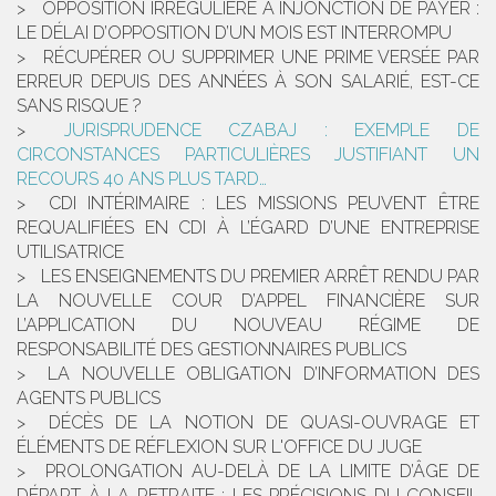
OPPOSITION IRRÉGULIÈRE À INJONCTION DE PAYER :
LE DÉLAI D’OPPOSITION D’UN MOIS EST INTERROMPU
RÉCUPÉRER OU SUPPRIMER UNE PRIME VERSÉE PAR
ERREUR DEPUIS DES ANNÉES À SON SALARIÉ, EST-CE
SANS RISQUE ?
JURISPRUDENCE CZABAJ : EXEMPLE DE
CIRCONSTANCES PARTICULIÈRES JUSTIFIANT UN
RECOURS 40 ANS PLUS TARD…
CDI INTÉRIMAIRE : LES MISSIONS PEUVENT ÊTRE
REQUALIFIÉES EN CDI À L’ÉGARD D’UNE ENTREPRISE
UTILISATRICE
LES ENSEIGNEMENTS DU PREMIER ARRÊT RENDU PAR
LA NOUVELLE COUR D’APPEL FINANCIÈRE SUR
L’APPLICATION DU NOUVEAU RÉGIME DE
RESPONSABILITÉ DES GESTIONNAIRES PUBLICS
LA NOUVELLE OBLIGATION D’INFORMATION DES
AGENTS PUBLICS
DÉCÈS DE LA NOTION DE QUASI-OUVRAGE ET
ÉLÉMENTS DE RÉFLEXION SUR L'OFFICE DU JUGE
PROLONGATION AU-DELÀ DE LA LIMITE D’ÂGE DE
DÉPART À LA RETRAITE : LES PRÉCISIONS DU CONSEIL