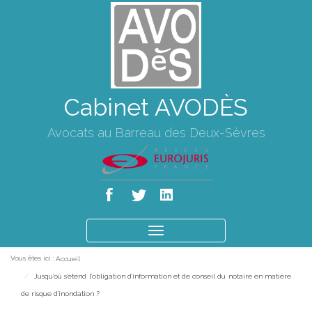
Cabinet AVODÈS
Avocats au Barreau des Deux-Sèvres
Ouvrir
le
Vous êtes ici :
Accueil
menu
Jusqu'où s'étend l'obligation d'information et de conseil du notaire en matière
de risque d'inondation ?