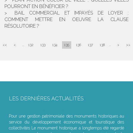
POURRONT EN BÉNÉFICIER ?
BAIL COMMERCIAL ET IMPAYÉS DE LOYER :
COMMENT METTRE EN OEUVRE LA CLAUSE
RÉSOLUTOIRE ?
<<
<
...
132
133
134
135
136
137
138
...
>
>>
LES DERNIÈRES ACTUALITÉS
Le joug léger des monuments historiques
Pour une gestion patrimoniale des monuments historiques au
service du développement économique et touristique des
collectivités Le monument historique a longtemps été regardé