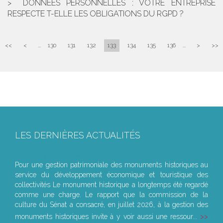
DONNÉES PERSONNELLES : VOTRE ENTREPRISE
RESPECTE T-ELLE LES OBLIGATIONS DU RGPD ?
<<
<
...
130
131
132
133
134
135
136
...
>
>>
LES DERNIÈRES ACTUALITÉS
Le joug léger des monuments historiques
Pour une gestion patrimoniale des monuments historiques au
service du développement économique et touristique des
collectivités Le monument historique a longtemps été regardé
comme une charge. Le rapport que la commission de la
culture du Sénat a consacré, en juillet 2026, à la gestion des
monuments historiques invite à y voir aussi une ressour...