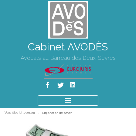
Cabinet AVODÈS
Avocats au Barreau des Deux-Sèvres
Ouvrir
le
Vous êtes ici :
Accueil
L'injonction de payer
menu