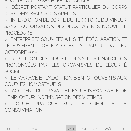
ADOPTÉ PAR L'ASSEMBLÉE NATIONALE
DÉCRET PORTANT STATUT PARTICULIER DU CORPS
DES COMMISSAIRES DES ARMÉES
INTERDICTION DE SORTIE DU TERRITOIRE DU MINEUR
SANS L'AUTORISATION DES DEUX PARENTS: NOUVELLE
PROCÉDURE
ENTREPRISES SOUMISES À L'IS: TÉLÉDÉCLARATION ET
TÉLÉPAIEMENT OBLIGATOIRES À PARTIR DU 1ER
OCTOBRE 2012
RÉPÉTITION DES INDUS ET PÉNALITÉS FINANCIÈRES
PRONONCÉES PAR LES ORGANISMES DE SÉCURITÉ
SOCIALE
LE MARIAGE ET L'ADOPTION BIENTÔT OUVERTS AUX
COUPLES HOMOSEXUELS
ACCIDENT DU TRAVAIL ET FAUTE INEXCUSABLE DE
L'EMPLOYEUR: INDEMNISATION DES VICTIMES
GUIDE PRATIQUE SUR LE CRÉDIT À LA
CONSOMMATION
<<
<
...
250
251
252
253
254
255
256
...
>