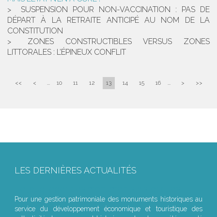
SUSPENSION POUR NON-VACCINATION : PAS DE
DÉPART À LA RETRAITE ANTICIPÉ AU NOM DE LA
CONSTITUTION
ZONES CONSTRUCTIBLES VERSUS ZONES
LITTORALES : L’ÉPINEUX CONFLIT
<<
<
...
10
11
12
13
14
15
16
...
>
>>
LES DERNIÈRES ACTUALITÉS
Le joug léger des monuments historiques
Pour une gestion patrimoniale des monuments historiques au
service du développement économique et touristique des