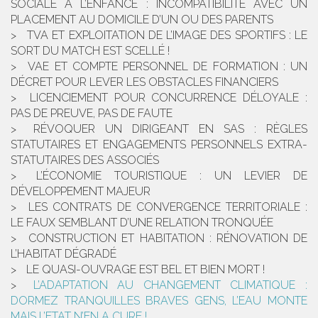
SOCIALE À L’ENFANCE : INCOMPATIBILITÉ AVEC UN
PLACEMENT AU DOMICILE D’UN OU DES PARENTS
TVA ET EXPLOITATION DE L’IMAGE DES SPORTIFS : LE
SORT DU MATCH EST SCELLÉ !
VAE ET COMPTE PERSONNEL DE FORMATION : UN
DÉCRET POUR LEVER LES OBSTACLES FINANCIERS
LICENCIEMENT POUR CONCURRENCE DÉLOYALE :
PAS DE PREUVE, PAS DE FAUTE
RÉVOQUER UN DIRIGEANT EN SAS : RÈGLES
STATUTAIRES ET ENGAGEMENTS PERSONNELS EXTRA-
STATUTAIRES DES ASSOCIÉS
L’ÉCONOMIE TOURISTIQUE : UN LEVIER DE
DÉVELOPPEMENT MAJEUR
LES CONTRATS DE CONVERGENCE TERRITORIALE :
LE FAUX SEMBLANT D’UNE RELATION TRONQUÉE
CONSTRUCTION ET HABITATION : RÉNOVATION DE
L’HABITAT DÉGRADÉ
LE QUASI-OUVRAGE EST BEL ET BIEN MORT !
L’ADAPTATION AU CHANGEMENT CLIMATIQUE :
DORMEZ TRANQUILLES BRAVES GENS, L’EAU MONTE
MAIS L’ETAT N’EN A CURE !