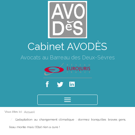
Cabinet AVODÈS
Avocats au Barreau des Deux-Sèvres
Ouvrir
le
Vous êtes ici :
Accueil
menu
L’adaptation au changement climatique : dormez tranquilles braves gens,
l’eau monte mais l’Etat n’en a cure !