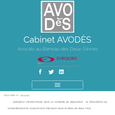
Cabinet AVODÈS
Avocats au Barreau des Deux-Sèvres
Ouvrir
le
Vous êtes ici :
Accueil
menu
L’adoption intrafamiliale dans un contexte de séparation : la rétractation du
consentement du conjoint doit intervenir dans le délai de deux mois