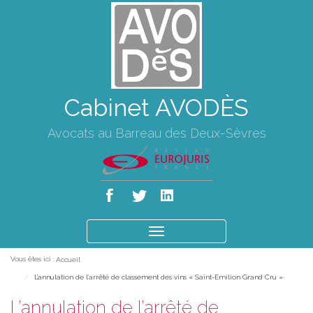
Cabinet AVODÈS
Avocats au Barreau des Deux-Sèvres
Ouvrir
le
Vous êtes ici :
Accueil
menu
L’annulation de l’arrêté de classement des vins « Saint-Emilion Grand Cru »
L’annulation de l’arrêté de