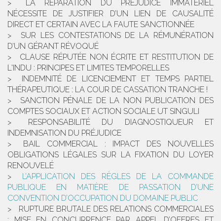
LA RÉPARATION DU PRÉJUDICE IMMATÉRIEL
NÉCESSITE DE JUSTIFIER D’UN LIEN DE CAUSALITÉ
DIRECT ET CERTAIN AVEC LA FAUTE SANCTIONNÉE
SUR LES CONTESTATIONS DE LA RÉMUNÉRATION
D’UN GÉRANT RÉVOQUÉ
CLAUSE RÉPUTÉE NON ÉCRITE ET RESTITUTION DE
L'INDU : PRINCIPES ET LIMITES TEMPORELLES
INDEMNITÉ DE LICENCIEMENT ET TEMPS PARTIEL
THÉRAPEUTIQUE : LA COUR DE CASSATION TRANCHE !
SANCTION PÉNALE DE LA NON PUBLICATION DES
COMPTES SOCIAUX ET ACTION SOCIALE UT SINGULI
RESPONSABILITÉ DU DIAGNOSTIQUEUR ET
INDEMNISATION DU PRÉJUDICE
BAIL COMMERCIAL : IMPACT DES NOUVELLES
OBLIGATIONS LÉGALES SUR LA FIXATION DU LOYER
RENOUVELÉ
L’APPLICATION DES RÈGLES DE LA COMMANDE
PUBLIQUE EN MATIÈRE DE PASSATION D’UNE
CONVENTION D’OCCUPATION DU DOMAINE PUBLIC
RUPTURE BRUTALE DES RELATIONS COMMERCIALES
: MISE EN CONCURRENCE PAR APPEL D’OFFRES ET