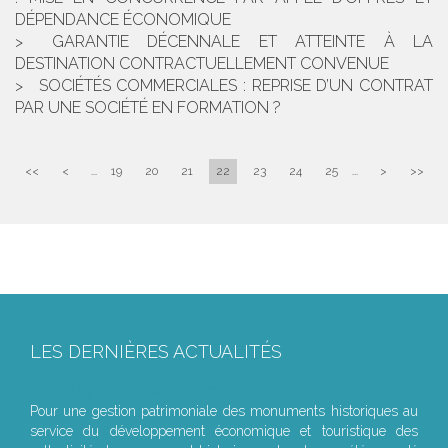
DÉPENDANCE ÉCONOMIQUE
GARANTIE DÉCENNALE ET ATTEINTE À LA
DESTINATION CONTRACTUELLEMENT CONVENUE
SOCIÉTÉS COMMERCIALES : REPRISE D’UN CONTRAT
PAR UNE SOCIÉTÉ EN FORMATION ?
<<
<
...
19
20
21
22
23
24
25
...
>
>>
LES DERNIÈRES ACTUALITÉS
Le joug léger des monuments historiques
Pour une gestion patrimoniale des monuments historiques au
service du développement économique et touristique des