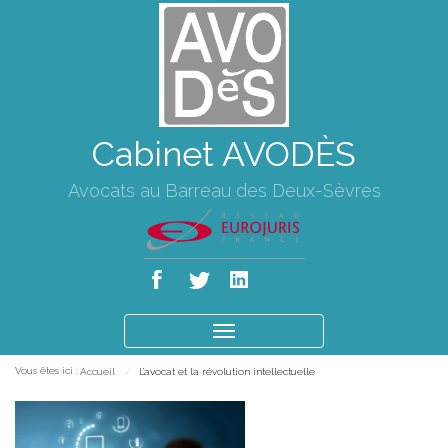
Cabinet AVODÈS
Avocats au Barreau des Deux-Sèvres
Ouvrir
le
Vous êtes ici :
Accueil
L’avocat et la révolution intellectuelle
menu