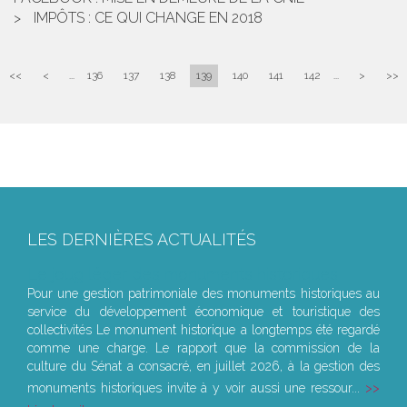
IMPÔTS : CE QUI CHANGE EN 2018
<<
<
...
136
137
138
139
140
141
142
...
>
>>
LES DERNIÈRES ACTUALITÉS
Le joug léger des monuments historiques
Pour une gestion patrimoniale des monuments historiques au
service du développement économique et touristique des
collectivités Le monument historique a longtemps été regardé
comme une charge. Le rapport que la commission de la
culture du Sénat a consacré, en juillet 2026, à la gestion des
monuments historiques invite à y voir aussi une ressour...