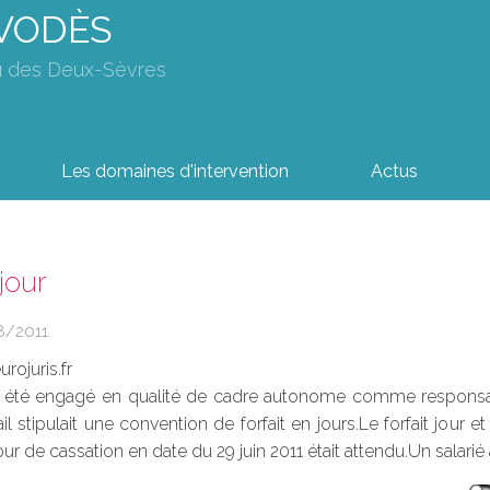
AVODÈS
u des Deux-Sèvres
Les domaines d'intervention
Actus
 jour
8/2011
rojuris.fr
it été engagé en qualité de cadre autonome comme responsa
il stipulait une convention de forfait en jours.Le forfait jour et
ur de cassation en date du 29 juin 2011 était attendu.Un salarié a