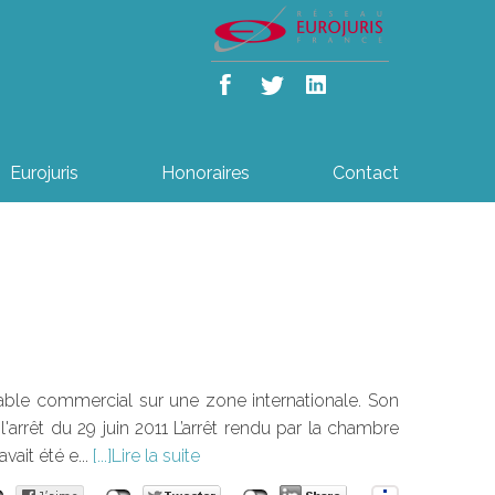
Eurojuris
Honoraires
Contact
ble commercial sur une zone internationale. Son
 l'arrêt du 29 juin 2011 L’arrêt rendu par la chambre
vait été e...
Lire la suite