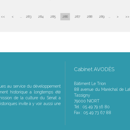
<<
<
...
283
284
285
286
287
288
289
...
>
>>
Cabinet AVODÈS
Bâtiment Le Trion
ques au service du développement
88 avenue du Maréchal de Lat
ment historique a longtemps été
Tassigny
ssion de la culture du Sénat a
79000 NIORT
storiques invite à y voir aussi une
Tél : 05 49 79 16 80
Fax : 05 49 73 67 88