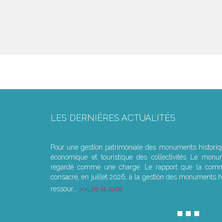
LES DERNIÈRES ACTUALITÉS
Le joug léger des monuments historiques
Pour une gestion patrimoniale des monuments histori
économique et touristique des collectivités Le monu
regardé comme une charge. Le rapport que la commi
consacré, en juillet 2026, à la gestion des monuments hi
ressour...
Lire la suite