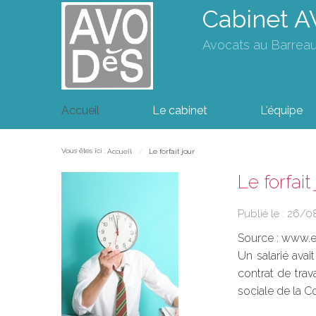
Cabinet 
Avocats au Barrea
Accueil
Le cabinet
L'équipe
Vous êtes ici :
Accueil
Le forfait jour
Le forfait
Publié le :
26/0
Source :
www.eu
Un salarié ava
contrat de trava
sociale de la Co