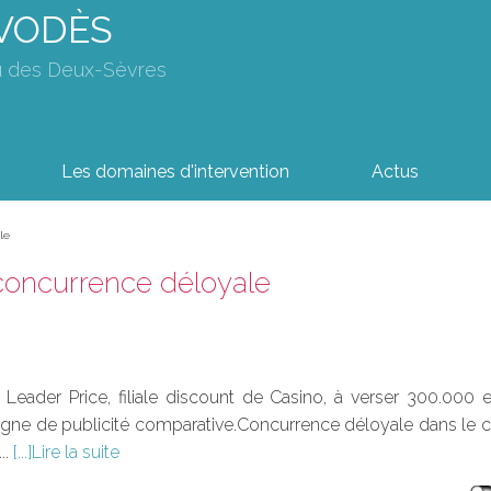
AVODÈS
u des Deux-Sèvres
Les domaines d'intervention
Actus
le
concurrence déloyale
eader Price, filiale discount de Casino, à verser 300.000 
gne de publicité comparative.Concurrence déloyale dans le 
..
Lire la suite