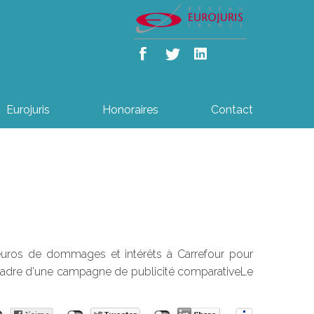
Eurojuris
Honoraires
Contact
euros de dommages et intérêts à Carrefour pour
cadre d'une campagne de publicité comparativeLe