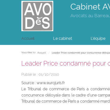
Cabinet 
Avocats au Barrea
Accueil
Le cabinet
L'équipe
Vous êtes ici :
Accueil
Leader Price condamné pour concurrence déloya
Leader Price condamné pour 
Publié le :
01/10/2010
Source :
www.eurojuris.fr
Le Tribunal de commerce de Paris a condamné L
concurrence déloyale dans le cadre d'une campa
Tribunal de commerce de Paris a condamné mard.