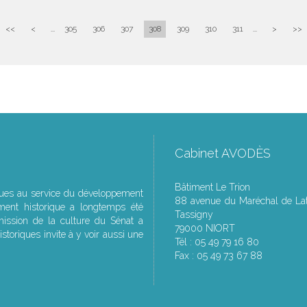
<<
<
...
305
306
307
308
309
310
311
...
>
>>
Cabinet AVODÈS
Bâtiment Le Trion
ques au service du développement
88 avenue du Maréchal de Lat
ment historique a longtemps été
Tassigny
ssion de la culture du Sénat a
79000 NIORT
storiques invite à y voir aussi une
Tél : 05 49 79 16 80
Fax : 05 49 73 67 88