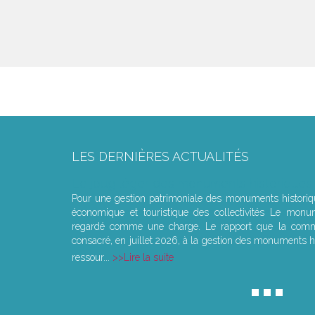
LES DERNIÈRES ACTUALITÉS
Le joug léger des monuments historiques
Pour une gestion patrimoniale des monuments histori
économique et touristique des collectivités Le monu
regardé comme une charge. Le rapport que la commi
consacré, en juillet 2026, à la gestion des monuments hi
ressour...
Lire la suite