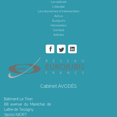
Le cabinet
L'équipe
Les domaines d'intervention
Actus
Eurojuris
Honoraires
Contact
Articles
Cabinet AVODÈS
Bâtiment Le Trion
88 avenue du Maréchal de
Lattre de Tassigny
79000 NIORT