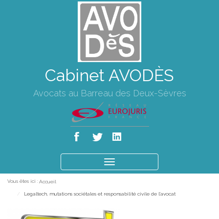
Cabinet AVODÈS
Avocats au Barreau des Deux-Sèvres
Ouvrir
le
Vous êtes ici :
Accueil
menu
Legaltech, mutations sociétales et responsabilité civile de l'avocat