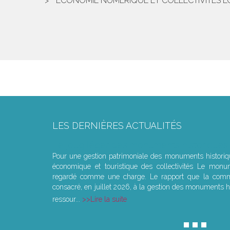
ECONOMIE NUMÉRIQUE ET COLLECTIVITÉS L
LES DERNIÈRES ACTUALITÉS
Le joug léger des monuments historiques
Pour une gestion patrimoniale des monuments histori
économique et touristique des collectivités Le monu
regardé comme une charge. Le rapport que la commi
consacré, en juillet 2026, à la gestion des monuments hi
ressour...
Lire la suite