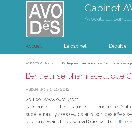
Cabinet 
Avocats au Barrea
Accueil
Le cabinet
L'équipe
Vous êtes ici :
Accueil
L’entreprise pharmaceutique GSK condamnée à pr
L’entreprise pharmaceutique
Publié le :
29/11/2012
Source :
www.eurojuris.fr
La Cour d’appel de Rennes a condamné l’entre
supérieure à 197 000 euros en raison des effets s
le Requip avait été prescrit à Didier Jamb...
Lire l