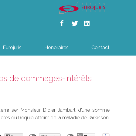
Eurojuris
Honoraires
Contact
ros de dommages-intérêts
ndemniser Monsieur Didier Jambart d’une somme
ères du Requip Atteint de la maladie de Parkinson,