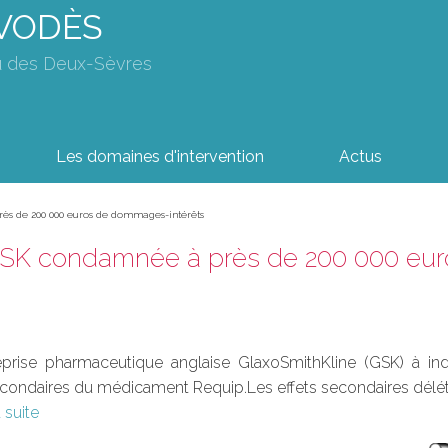
AVODÈS
u des Deux-Sèvres
Les domaines d'intervention
Actus
ès de 200 000 euros de dommages-intérêts
 GSK condamnée à près de 200 000 eu
prise pharmaceutique anglaise GlaxoSmithKline (GSK) à i
econdaires du médicament Requip.Les effets secondaires délét
a suite