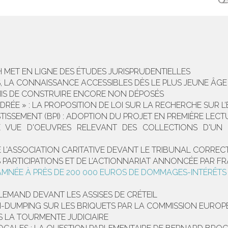
DH MET EN LIGNE DES ÉTUDES JURISPRUDENTIELLES
S, LA CONNAISSANCE ACCESSIBLES DÈS LE PLUS JEUNE ÂGE
RMIS DE CONSTRUIRE ENCORE NON DÉPOSÉS
CADRÉE » : LA PROPOSITION DE LOI SUR LA RECHERCHE SUR
ISSEMENT (BPI) : ADOPTION DU PROJET EN PREMIÈRE LECT
 DE VUE D'OEUVRES RELEVANT DES COLLECTIONS D'
DE L’ASSOCIATION CARITATIVE DEVANT LE TRIBUNAL CORREC
ES PARTICIPATIONS ET DE L’ACTIONNARIAT ANNONCÉE PAR 
MNÉE À PRÈS DE 200 000 EUROS DE DOMMAGES-INTÉRÊTS
LEMAND DEVANT LES ASSISES DE CRÉTEIL
TI-DUMPING SUR LES BRIQUETS PAR LA COMMISSION EURO
 LA TOURMENTE JUDICIAIRE