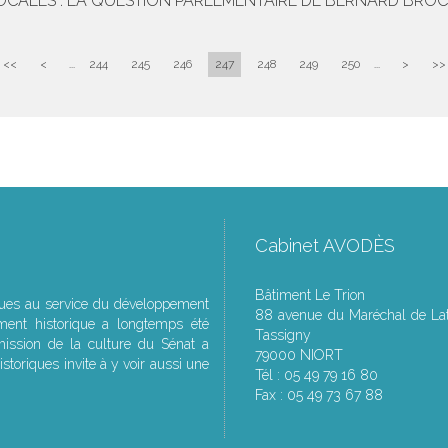
OCALES : LA QUESTION PARLEMENTAIRE DE BERNARD BRO
<<
<
...
244
245
246
247
248
249
250
...
>
>>
Cabinet AVODÈS
Bâtiment Le Trion
ques au service du développement
88 avenue du Maréchal de Lat
ment historique a longtemps été
Tassigny
ssion de la culture du Sénat a
79000 NIORT
storiques invite à y voir aussi une
Tél : 05 49 79 16 80
Fax : 05 49 73 67 88