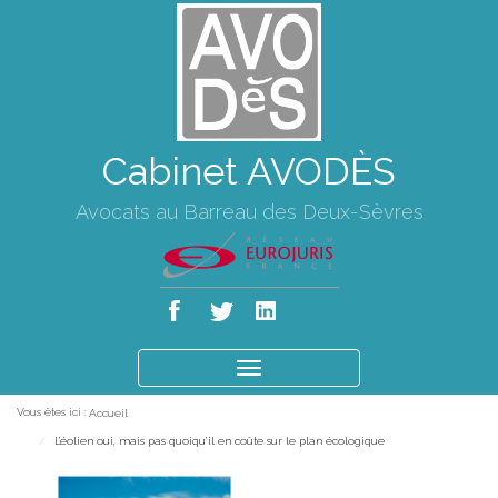
Cabinet AVODÈS
Avocats au Barreau des Deux-Sèvres
Ouvrir
le
Vous êtes ici :
Accueil
menu
L’éolien oui, mais pas quoiqu’il en coûte sur le plan écologique