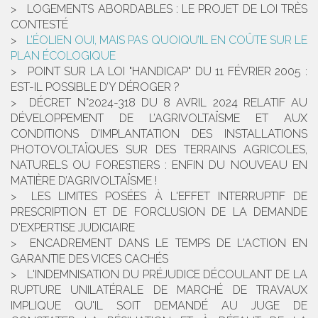
LOGEMENTS ABORDABLES : LE PROJET DE LOI TRÈS
CONTESTÉ
L’ÉOLIEN OUI, MAIS PAS QUOIQU’IL EN COÛTE SUR LE
PLAN ÉCOLOGIQUE
POINT SUR LA LOI "HANDICAP" DU 11 FÉVRIER 2005 :
EST-IL POSSIBLE D’Y DÉROGER ?
DÉCRET N°2024-318 DU 8 AVRIL 2024 RELATIF AU
DÉVELOPPEMENT DE L’AGRIVOLTAÏSME ET AUX
CONDITIONS D’IMPLANTATION DES INSTALLATIONS
PHOTOVOLTAÏQUES SUR DES TERRAINS AGRICOLES,
NATURELS OU FORESTIERS : ENFIN DU NOUVEAU EN
MATIÈRE D’AGRIVOLTAÏSME !
LES LIMITES POSÉES À L'EFFET INTERRUPTIF DE
PRESCRIPTION ET DE FORCLUSION DE LA DEMANDE
D'EXPERTISE JUDICIAIRE
ENCADREMENT DANS LE TEMPS DE L'ACTION EN
GARANTIE DES VICES CACHÉS
L'INDEMNISATION DU PRÉJUDICE DÉCOULANT DE LA
RUPTURE UNILATÉRALE DE MARCHÉ DE TRAVAUX
IMPLIQUE QU'IL SOIT DEMANDÉ AU JUGE DE