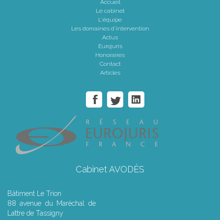
Accueil
Le cabinet
L'équipe
Les domaines d'intervention
Actus
Eurojuris
Honoraires
Contact
Articles
Cabinet AVODÈS
Bâtiment Le Trion
88 avenue du Maréchal de
Lattre de Tassigny