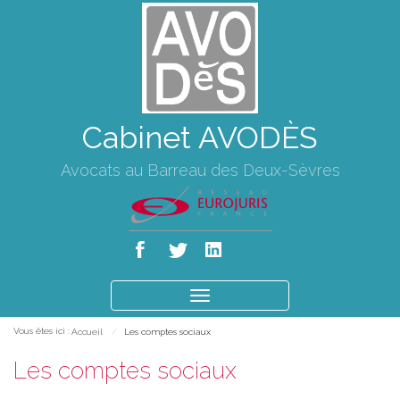
Cabinet AVODÈS
Avocats au Barreau des Deux-Sèvres
Ouvrir
le
Vous êtes ici :
Accueil
Les comptes sociaux
menu
Les comptes sociaux