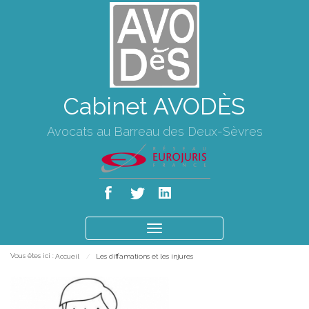
Cabinet AVODÈS
Avocats au Barreau des Deux-Sèvres
Ouvrir
le
Vous êtes ici :
Accueil
Les diffamations et les injures
menu