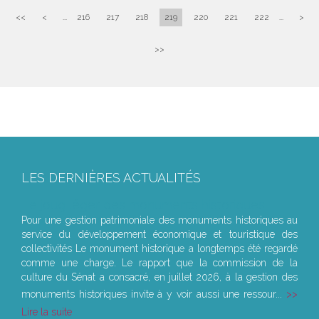
<<
<
...
216
217
218
219
220
221
222
...
>
>>
LES DERNIÈRES ACTUALITÉS
Le joug léger des monuments historiques
Pour une gestion patrimoniale des monuments historiques au
service du développement économique et touristique des
collectivités Le monument historique a longtemps été regardé
comme une charge. Le rapport que la commission de la
culture du Sénat a consacré, en juillet 2026, à la gestion des
monuments historiques invite à y voir aussi une ressour...
Lire la suite