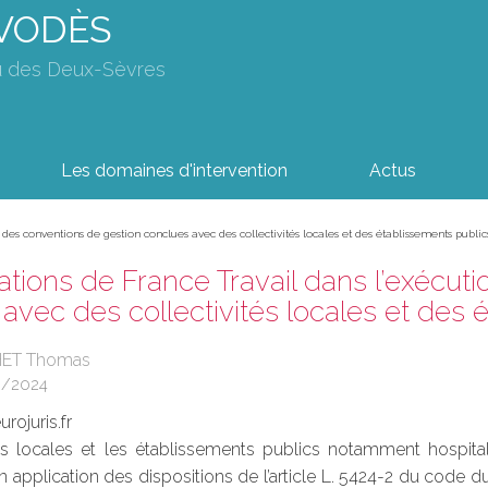
AVODÈS
u des Deux-Sèvres
Les domaines d'intervention
Actus
 des conventions de gestion conclues avec des collectivités locales et des établissements public
ations de France Travail dans l’exécut
avec des collectivités locales et des 
HET Thomas
8/2024
rojuris.fr
tés locales et les établissements publics notamment hospit
n application des dispositions de l’article L. 5424-2 du code du t