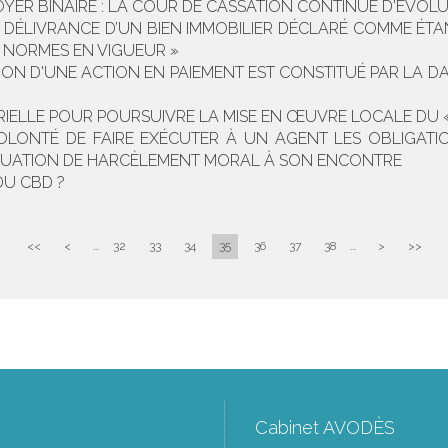
LOYER BINAIRE : LA COUR DE CASSATION CONTINUE D'ÉVOL
DÉLIVRANCE D’UN BIEN IMMOBILIER DÉCLARÉ COMME ÉTAN
 NORMES EN VIGUEUR »
ION D'UNE ACTION EN PAIEMENT EST CONSTITUÉ PAR LA DAT
TÉRIELLE POUR POURSUIVRE LA MISE EN ŒUVRE LOCALE DU 
VOLONTÉ DE FAIRE EXÉCUTER À UN AGENT LES OBLIGATI
SITUATION DE HARCÈLEMENT MORAL À SON ENCONTRE
DU CBD ?
<<
<
...
32
33
34
35
36
37
38
...
>
>>
Cabinet AVODÈS