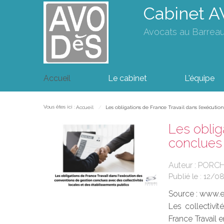
Cabinet 
Avocats au Barrea
Accueil
Le cabinet
L'équipe
Vous êtes ici :
Accueil
Les obligations de France Travail dans l’exécution
Les oblig
conclues 
Auteur : PORC
Publié le :
12/0
Source :
www.eu
Les collectivi
France Travail e