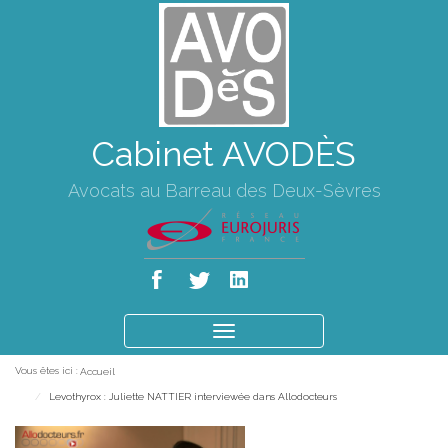
Cabinet AVODÈS
Avocats au Barreau des Deux-Sèvres
Ouvrir
le
Vous êtes ici :
Accueil
menu
Levothyrox : Juliette NATTIER interviewée dans Allodocteurs