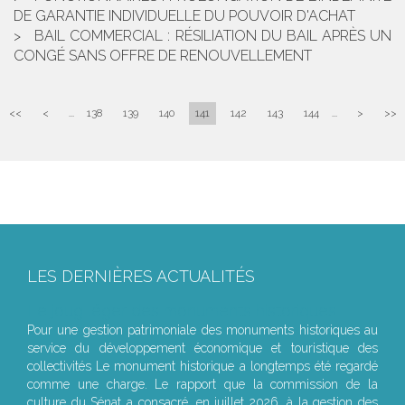
DE GARANTIE INDIVIDUELLE DU POUVOIR D'ACHAT
BAIL COMMERCIAL : RÉSILIATION DU BAIL APRÈS UN
CONGÉ SANS OFFRE DE RENOUVELLEMENT
<<
<
...
138
139
140
141
142
143
144
...
>
>>
LES DERNIÈRES ACTUALITÉS
Le joug léger des monuments historiques
Pour une gestion patrimoniale des monuments historiques au
service du développement économique et touristique des
collectivités Le monument historique a longtemps été regardé
comme une charge. Le rapport que la commission de la
culture du Sénat a consacré, en juillet 2026, à la gestion des