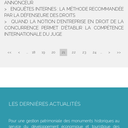
ANNONCEUR
ENQUÊTES INTERNES : LA MÉTHODE RECOMMANDÉE
PAR LA DÉFENSEURE DES DROITS
QUAND LA NOTION D’ENTREPRISE EN DROIT DE LA
CONCURRENCE PERMET D’ÉTABLIR LA COMPÉTENCE
INTERNATIONALE DU JUGE
<<
<
...
18
19
20
21
22
23
24
...
>
>>
LES DERNIÈRES ACTUALITÉS
Le joug léger des monuments historiques
Pour une gestion patrimoniale des monuments historiques au
service du développement économique et touristique des