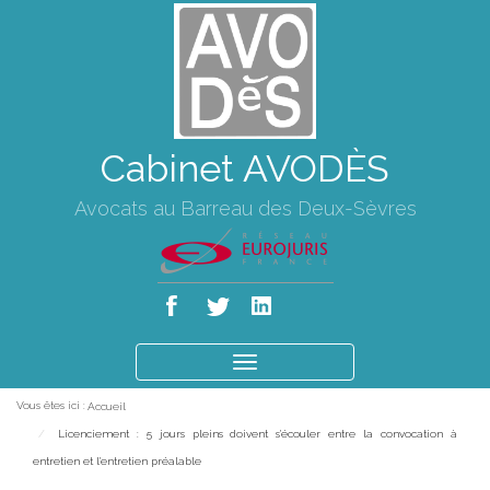
Cabinet AVODÈS
Avocats au Barreau des Deux-Sèvres
Ouvrir
le
Vous êtes ici :
Accueil
menu
Licenciement : 5 jours pleins doivent s'écouler entre la convocation à
entretien et l'entretien préalable