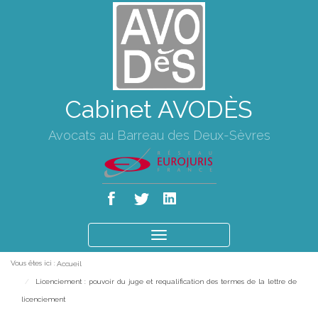
Cabinet AVODÈS
Avocats au Barreau des Deux-Sèvres
Ouvrir
le
Vous êtes ici :
Accueil
menu
Licenciement : pouvoir du juge et requalification des termes de la lettre de
licenciement