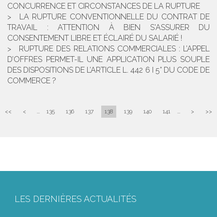
CONCURRENCE ET CIRCONSTANCES DE LA RUPTURE
LA RUPTURE CONVENTIONNELLE DU CONTRAT DE
TRAVAIL : ATTENTION À BIEN S'ASSURER DU
CONSENTEMENT LIBRE ET ÉCLAIRÉ DU SALARIÉ !
RUPTURE DES RELATIONS COMMERCIALES : L’APPEL
D’OFFRES PERMET-IL UNE APPLICATION PLUS SOUPLE
DES DISPOSITIONS DE L’ARTICLE L. 442 6 I 5° DU CODE DE
COMMERCE ?
<<
<
...
135
136
137
138
139
140
141
...
>
>>
LES DERNIÈRES ACTUALITÉS