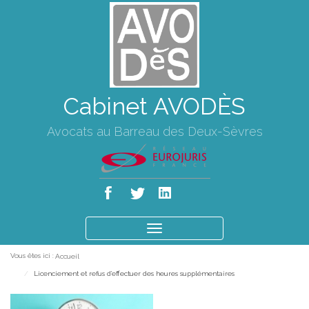
Cabinet AVODÈS
Avocats au Barreau des Deux-Sèvres
Ouvrir
le
Vous êtes ici :
Accueil
menu
Licenciement et refus d’effectuer des heures supplémentaires