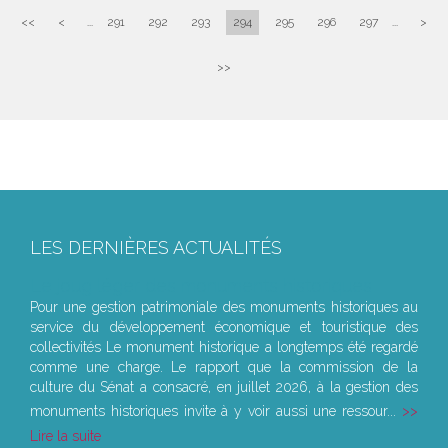
<<
<
...
291
292
293
294
295
296
297
...
>
>>
LES DERNIÈRES ACTUALITÉS
Le joug léger des monuments historiques
Pour une gestion patrimoniale des monuments historiques au
service du développement économique et touristique des
collectivités Le monument historique a longtemps été regardé
comme une charge. Le rapport que la commission de la
culture du Sénat a consacré, en juillet 2026, à la gestion des
monuments historiques invite à y voir aussi une ressour...
Lire la suite