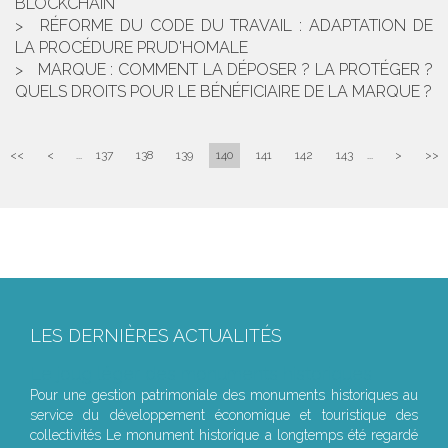
BLOCKCHAIN
RÉFORME DU CODE DU TRAVAIL : ADAPTATION DE
LA PROCÉDURE PRUD'HOMALE
MARQUE : COMMENT LA DÉPOSER ? LA PROTÉGER ?
QUELS DROITS POUR LE BÉNÉFICIAIRE DE LA MARQUE ?
<<
<
...
137
138
139
140
141
142
143
...
>
>>
LES DERNIÈRES ACTUALITÉS
Le joug léger des monuments historiques
Pour une gestion patrimoniale des monuments historiques au
service du développement économique et touristique des
collectivités Le monument historique a longtemps été regardé