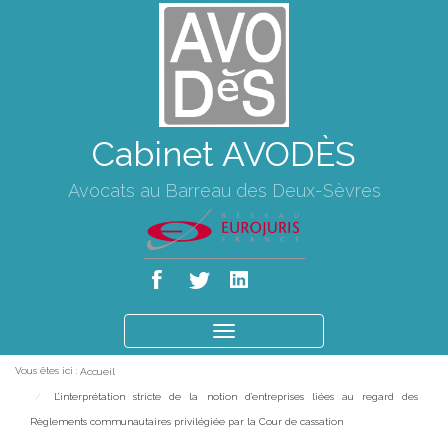
Cabinet AVODÈS
Avocats au Barreau des Deux-Sèvres
Ouvrir
le
Vous êtes ici :
Accueil
menu
L’interprétation stricte de la notion d’entreprises liées au regard des
Règlements communautaires privilégiée par la Cour de cassation