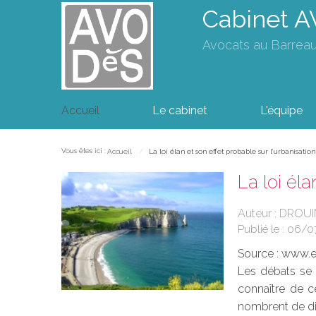
Cabinet 
Avocats au Barrea
Accueil
Le cabinet
L'équipe
Vous êtes ici :
Accueil
La loi élan et son effet probable sur l’urbanisation
La loi éla
Auteur : DRO
Publié le :
06/0
Source :
www.eu
Les débats se 
connaître de c
nombrent de disp