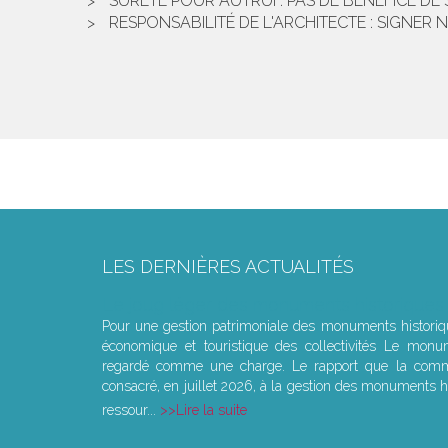
SÛRETÉ POUR AUTRUI : PAS DE BÉNÉFICE D
RESPONSABILITÉ DE L'ARCHITECTE : SIGNER 
LES DERNIÈRES ACTUALITÉS
Le joug léger des monuments historiques
Pour une gestion patrimoniale des monuments histori
économique et touristique des collectivités Le monu
regardé comme une charge. Le rapport que la commi
consacré, en juillet 2026, à la gestion des monuments hi
ressour...
Lire la suite