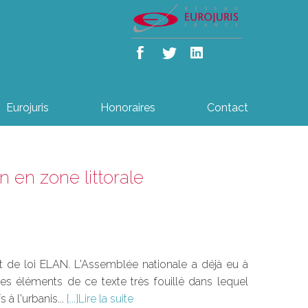
Eurojuris
Honoraires
Contact
on en zone littorale
et de loi ELAN. L'Assemblée nationale a déjà eu à
les éléments de ce texte très fouillé dans lequel
 à l'urbanis...
Lire la suite