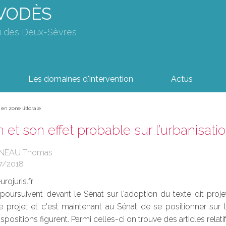
AVODÈS
u des Deux-Sèvres
Les domaines d'intervention
Actus
 en zone littorale
n et son effet probable sur l’urbanisati
UINEAU Thomas
7/2018
rojuris.fr
poursuivent devant le Sénat sur l'adoption du texte dit proj
e projet et c'est maintenant au Sénat de se positionner sur 
ositions figurent. Parmi celles-ci on trouve des articles relatifs