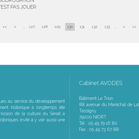
E SUBROGATION
N'EST PAS JOUER
<<
<
...
127
128
129
130
131
132
133
...
>
>>
Cabinet AVODÈS
Bâtiment Le Trion
ques au service du développement
88 avenue du Maréchal de Lat
ment historique a longtemps été
Tassigny
ssion de la culture du Sénat a
79000 NIORT
storiques invite à y voir aussi une
Tél : 05 49 79 16 80
Fax : 05 49 73 67 88