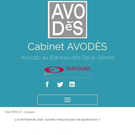
Cabinet AVODÈS
Avocats au Barreau des Deux-Sèvres
Ouvrir
le
Vous êtes ici :
Accueil
menu
Loi de finances 2021 : quelles mesures pour les particuliers ?