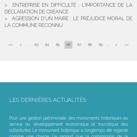
ENTREPRISE EN DIFFICULTÉ : L'IMPORTANCE DE LA
DÉCLARATION DE CRÉANCE
AGRESSION D'UN MAIRE : LE PRÉJUDICE MORAL DE
LA COMMUNE RECONNU
<<
<
...
83
84
85
86
87
88
89
...
>
>>
LES DERNIÈRES ACTUALITÉS
Le joug léger des monuments historiques
Pour une gestion patrimoniale des monuments historiques au
service du développement économique et touristique des
collectivités Le monument historique a longtemps été regardé
comme une charge. Le rapport que la commission de la