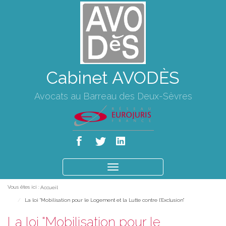
Cabinet AVODÈS
Avocats au Barreau des Deux-Sèvres
Ouvrir
le
Vous êtes ici :
Accueil
menu
La loi "Mobilisation pour le Logement et la Lutte contre l'Exclusion"
La loi "Mobilisation pour le