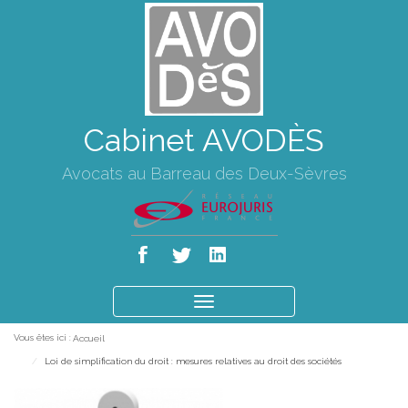
Cabinet AVODÈS
Avocats au Barreau des Deux-Sèvres
Ouvrir
le
Vous êtes ici :
Accueil
menu
Loi de simplification du droit : mesures relatives au droit des sociétés