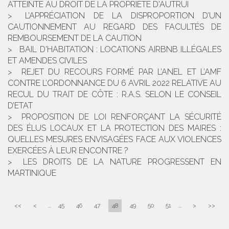
ATTEINTE AU DROIT DE LA PROPRIÉTÉ D'AUTRUI
L’APPRÉCIATION DE LA DISPROPORTION D’UN
CAUTIONNEMENT AU REGARD DES FACULTÉS DE
REMBOURSEMENT DE LA CAUTION
BAIL D'HABITATION : LOCATIONS AIRBNB ILLÉGALES
ET AMENDES CIVILES
REJET DU RECOURS FORMÉ PAR L’ANEL ET L’AMF
CONTRE L’ORDONNANCE DU 6 AVRIL 2022 RELATIVE AU
RECUL DU TRAIT DE CÔTE : R.A.S. SELON LE CONSEIL
D’ETAT
PROPOSITION DE LOI RENFORÇANT LA SÉCURITÉ
DES ÉLUS LOCAUX ET LA PROTECTION DES MAIRES :
QUELLES MESURES ENVISAGÉES FACE AUX VIOLENCES
EXERCÉES À LEUR ENCONTRE ?
LES DROITS DE LA NATURE PROGRESSENT EN
MARTINIQUE
<<
<
...
45
46
47
48
49
50
51
...
>
>>