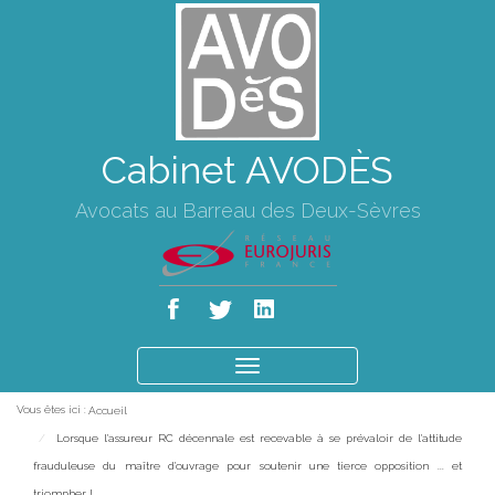
Cabinet AVODÈS
Avocats au Barreau des Deux-Sèvres
Ouvrir
le
Vous êtes ici :
Accueil
menu
Lorsque l'assureur RC décennale est recevable à se prévaloir de l'attitude
frauduleuse du maître d'ouvrage pour soutenir une tierce opposition ... et
triompher !