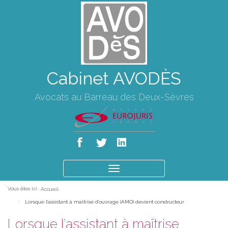
Cabinet AVODÈS
Avocats au Barreau des Deux-Sèvres
Ouvrir
le
Vous êtes ici :
Accueil
menu
Lorsque l’assistant à maîtrise d’ouvrage (AMO) devient constructeur
Lorsque l’assistant à maîtrise