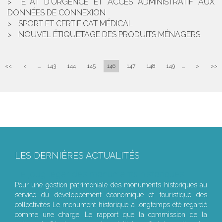
ETAT D'URGENCE ET ACCÈS ADMINISTRATIF AUX
DONNÉES DE CONNEXION
SPORT ET CERTIFICAT MÉDICAL
NOUVEL ÉTIQUETAGE DES PRODUITS MÉNAGERS
<<
<
...
143
144
145
146
147
148
149
...
>
>>
LES DERNIÈRES ACTUALITÉS
Le joug léger des monuments historiques
Pour une gestion patrimoniale des monuments historiques au
service du développement économique et touristique des
collectivités Le monument historique a longtemps été regardé
comme une charge. Le rapport que la commission de la