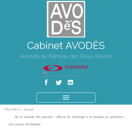
Cabinet AVODÈS
Avocats au Barreau des Deux-Sèvres
Ouvrir
le
Vous êtes ici :
Accueil
menu
De la loyauté des preuves - Affaire du chantage à la sextape au préjudice
d'un joueur de football