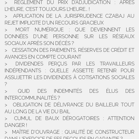
RÈGLEMENT DU PRIX D’ADJUDICATION : APRÈS
L’HEURE, C’EST TOUJOURS L’HEURE… !
APPLICATION DE LA JURISPRUDENCE CZABAJ AU
REJET IMPLICITE D'UN RECOURS GRACIEUX
MORT NUMÉRIQUE : QUE DEVIENNENT LES
DONNÉES D'UNE PERSONNE SUR LES RÉSEAUX
SOCIAUX APRÈS SON DÉCÈS ?
CESSATION DES PAIEMENTS, RÉSERVES DE CRÉDIT ET
AVANCES EN COMPTE COURANT
DIVIDENDES PERÇUS PAR LES TRAVAILLEURS
INDÉPENDANTS : QUELLE ASSIETTE RETENIR POUR
ASSUJETTIR LES DIVIDENDES À COTISATIONS SOCIALES
?
QUID DES INDEMNITÉS DES ÉLUS DES
INTERCOMMUNALITÉS ?
OBLIGATION DE DÉLIVRANCE DU BAILLEUR TOUT
AU LONG DE LA VIE DU BAIL
CUMUL DE BAUX DÉROGATOIRES : ATTENTION
DANGER !
MAÎTRE D'OUVRAGE : QUALITÉ DE CONSTRUCTEUR
DANS L'EXERCICE DE SES RECOURS EN GARANTIE ?