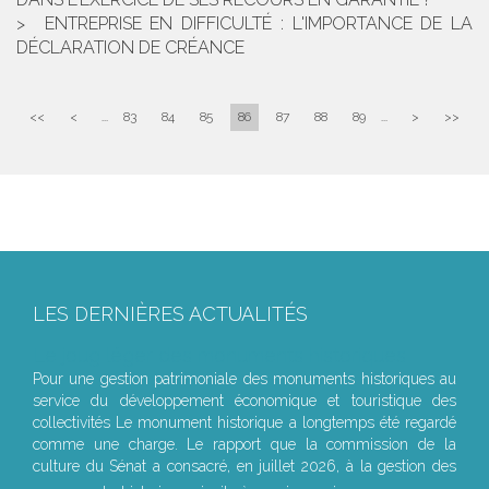
ENTREPRISE EN DIFFICULTÉ : L'IMPORTANCE DE LA
DÉCLARATION DE CRÉANCE
<<
<
...
83
84
85
86
87
88
89
...
>
>>
LES DERNIÈRES ACTUALITÉS
Le joug léger des monuments historiques
Pour une gestion patrimoniale des monuments historiques au
service du développement économique et touristique des
collectivités Le monument historique a longtemps été regardé
comme une charge. Le rapport que la commission de la
culture du Sénat a consacré, en juillet 2026, à la gestion des