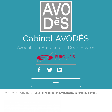
Cabinet AVODÈS
Avocats au Barreau des Deux-Sèvres
Ouvrir
le
Vous êtes ici :
Accueil
Loyer binaire et renouvellement, la force du contrat
menu