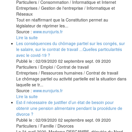
Particuliers
/
Consommation
/
Informatique et Internet
Entreprises
/
Gestion de l'entreprise
/
Informatique et
Réseaux
Tout en réaffirmant que la Constitution permet au
législateur de réprimer les...
Source :
www.eurojuris.fr
Lire la suite
Les conséquences du chômage partiel sur les congés, sur
le salaire, sur le contrat de travail ...Quelles particularités
avec le covid-19 ?
Publié le :
02/09/2020
02
septembre
sept.
09
2020
Particuliers
/
Emploi
/
Contrat de travail
Entreprises
/
Ressources humaines
/
Contrat de travail
Le chômage partiel ou activité partielle est la situation dans
laquelle se tr...
Source :
www.eurojuris.fr
Lire la suite
Est-il nécessaire de justifier d’un état de besoin pour
obtenir une pension alimentaire pendant la procédure de
divorce ?
Publié le :
02/09/2020
02
septembre
sept.
09
2020
Particuliers
/
Famille
/
Divorces
Le 21 avril 2020, Madame DESCAMPS, députée du Nord,