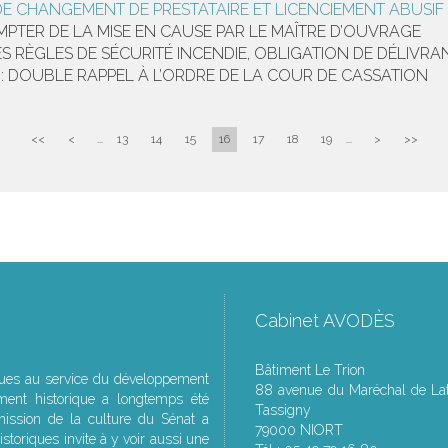
DE CHANGEMENT DE PRESTATAIRE ET LICENCIEMENT ABUSIF
MPTER DE LA MISE EN CAUSE PAR LE MAÎTRE D’OUVRAGE
S RÈGLES DE SÉCURITÉ INCENDIE, OBLIGATION DE DÉLIVRA
: DOUBLE RAPPEL À L’ORDRE DE LA COUR DE CASSATION
<<
<
...
13
14
15
16
17
18
19
...
>
>>
Cabinet AVODÈS
Bâtiment Le Trion
ques au service du développement
88 avenue du Maréchal de Lat
ment historique a longtemps été
Tassigny
ssion de la culture du Sénat a
79000 NIORT
storiques invite à y voir aussi une