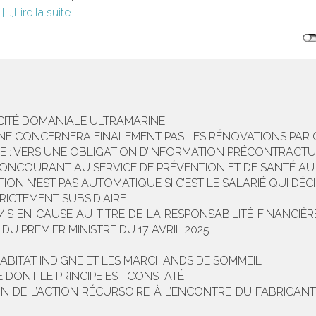
.
Lire la suite
FICITÉ DOMANIALE ULTRAMARINE
E NE CONCERNERA FINALEMENT PAS LES RÉNOVATIONS PAR
 : VERS UNE OBLIGATION D’INFORMATION PRÉCONTRACTUE
ONCOURANT AU SERVICE DE PRÉVENTION ET DE SANTÉ AU T
ION N’EST PAS AUTOMATIQUE SI C’EST LE SALARIÉ QUI DÉ
RICTEMENT SUBSIDIAIRE !
 EN CAUSE AU TITRE DE LA RESPONSABILITÉ FINANCIÈRE
DU PREMIER MINISTRE DU 17 AVRIL 2025
HABITAT INDIGNE ET LES MARCHANDS DE SOMMEIL
E DONT LE PRINCIPE EST CONSTATÉ
ION DE L’ACTION RÉCURSOIRE À L’ENCONTRE DU FABRICA