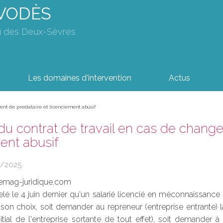
AVODÈS
u des Deux-Sèvres
Les domaines d'intervention
Actus
nt de prestataire et licenciement abusif
du contrat de travail en cas de change
ent abusif
6/2025
emag-juridique.com
lé le 4 juin dernier qu'un salarié licencié en méconnaissanc
 son choix, soit demander au repreneur (entreprise entrante) la
itial de l'entreprise sortante de tout effet), soit demander 