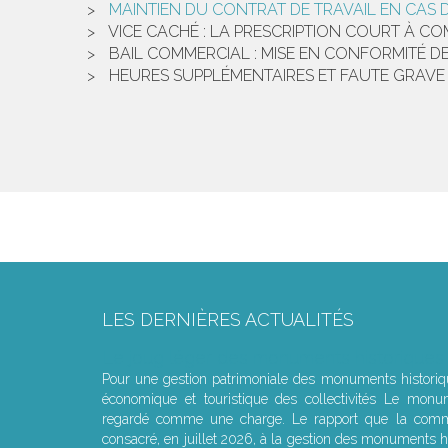
MAINTIEN DU CONTRAT DE TRAVAIL EN CAS 
VICE CACHÉ : LA PRESCRIPTION COURT À CO
BAIL COMMERCIAL : MISE EN CONFORMITÉ DE
HEURES SUPPLÉMENTAIRES ET FAUTE GRAVE 
LES DERNIÈRES ACTUALITÉS
Le joug léger des monuments historiques
Pour une gestion patrimoniale des monuments histori
économique et touristique des collectivités Le monu
regardé comme une charge. Le rapport que la commi
consacré, en juillet 2026, à la gestion des monuments hi