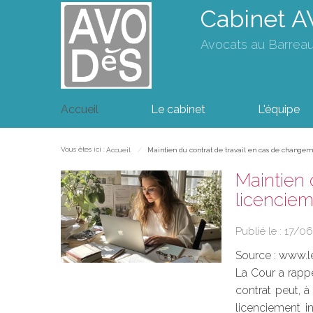
Cabinet 
Avocats au Barrea
Accueil
Le cabinet
L'équipe
Vous êtes ici :
Accueil
Maintien du contrat de travail en cas de changeme
Maintien 
licenciem
Publié le :
17/0
Source :
www.l
La Cour a rappe
contrat peut, à
licenciement in