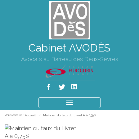
Cabinet AVODÈS
Avocats au Barreau des Deux-Sèvres
Ouvrir
le
Vous êtes ici :
Accueil
Maintien du taux du Livret A à 0,75%
menu