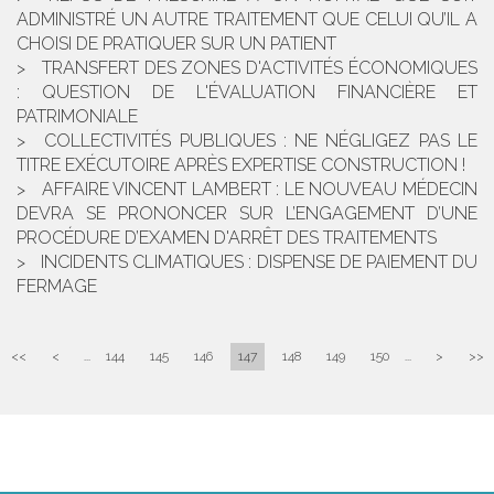
ADMINISTRÉ UN AUTRE TRAITEMENT QUE CELUI QU’IL A
CHOISI DE PRATIQUER SUR UN PATIENT
TRANSFERT DES ZONES D'ACTIVITÉS ÉCONOMIQUES
: QUESTION DE L'ÉVALUATION FINANCIÈRE ET
PATRIMONIALE
COLLECTIVITÉS PUBLIQUES : NE NÉGLIGEZ PAS LE
TITRE EXÉCUTOIRE APRÈS EXPERTISE CONSTRUCTION !
AFFAIRE VINCENT LAMBERT : LE NOUVEAU MÉDECIN
DEVRA SE PRONONCER SUR L’ENGAGEMENT D’UNE
PROCÉDURE D’EXAMEN D'ARRÊT DES TRAITEMENTS
INCIDENTS CLIMATIQUES : DISPENSE DE PAIEMENT DU
FERMAGE
<<
<
...
144
145
146
147
148
149
150
...
>
>>