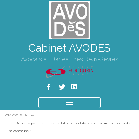
Cabinet AVODÈS
Avocats au Barreau des Deux-Sèvres
Ouvrir
le
Vous êtes ici :
Accueil
menu
Un maire peut-il autoriser le stationnement des véhicules sur les trottoirs de
sa commune ?