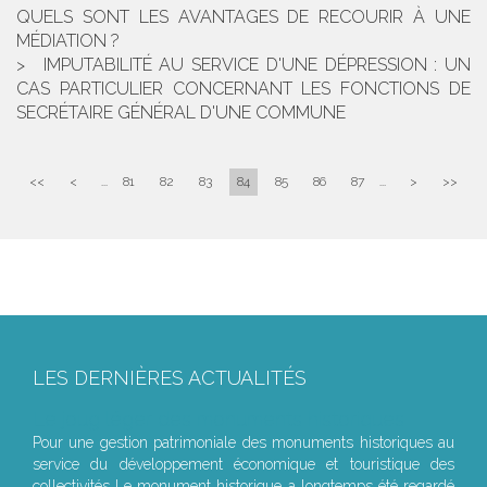
QUELS SONT LES AVANTAGES DE RECOURIR À UNE
MÉDIATION ?
IMPUTABILITÉ AU SERVICE D'UNE DÉPRESSION : UN
CAS PARTICULIER CONCERNANT LES FONCTIONS DE
SECRÉTAIRE GÉNÉRAL D'UNE COMMUNE
<<
<
...
81
82
83
84
85
86
87
...
>
>>
LES DERNIÈRES ACTUALITÉS
Le joug léger des monuments historiques
Pour une gestion patrimoniale des monuments historiques au
service du développement économique et touristique des
collectivités Le monument historique a longtemps été regardé