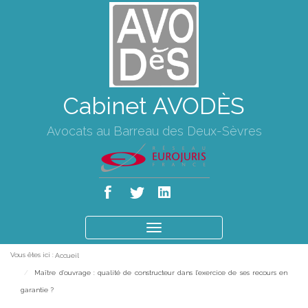
Cabinet AVODÈS
Avocats au Barreau des Deux-Sèvres
Ouvrir
le
Vous êtes ici :
Accueil
menu
Maître d'ouvrage : qualité de constructeur dans l'exercice de ses recours en
garantie ?