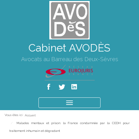
Cabinet AVODÈS
Avocats au Barreau des Deux-Sèvres
Ouvrir
le
Vous êtes ici :
Accueil
menu
Malades mentaux et prison: la France condamnée par la CEDH pour
traitement inhumain et dégradant