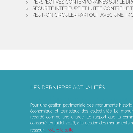
PERSPECTIVES CONTEMPORAINES SUR LE DR
SÉCURITÉ INTÉRIEURE ET LUTTE CONTRE LE
PEUT-ON CIRCULER PARTOUT AVEC UNE TR
LES DERNIÈRES ACTUALITÉS
Le joug léger des monuments historiques
Pour une gestion patrimoniale des monuments histori
économique et touristique des collectivités Le monu
regardé comme une charge. Le rapport que la commi
consacré, en juillet 2026, à la gestion des monuments hi
ressour...
Lire la suite