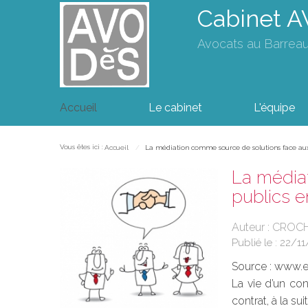
Cabinet 
Avocats au Barrea
Accueil
Le cabinet
L'équipe
Vous êtes ici :
Accueil
La médiation comme source de solutions face aux 
La médiat
publics e
Auteur : CRO
Publié le :
22/11
Source :
www.eu
La vie d’un con
contrat, à la s