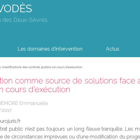
AVODÈS
u des Deux-Sèvres
Les domaines d'intervention
Actus
modifications des contrats publics en cours d'exécution
ion comme source de solutions face a
n cours d'exécution
CHEMORE Emmanuelle
/2017
rojuris.fr
trat public n’est pas toujours un long fleuve tranquille. Les 
uite de circonstances imprévues ou d’une modification du progr