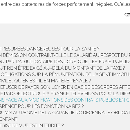
e entre des partenaires de forces parfaitement inégales. Qu’elles
 PRÉSUMÉES DANGEREUSES POUR LA SANTÉ ?
EN DÉMISSION CONTRAINT-ELLE LE SALARIÉ AU RESPECT DU
DU PAR L’ADJUDICATAIRE DÈS LORS QUE LES FRAIS PUB
EUT RIEN ÊTRE EXIGÉ AU-DELÀ DU MONTANT DE LA TAXE ?
 OBLIGATIONS SUR LA RÉMUNÉRATION DE L'AGENT IMMOBI
VILE : QU'EN EST-IL EN MATIÈRE PÉNALE ?
L REFUSER DE PAYER SON LOYER EN CAS DE DÉSORDRES AFFE
CE RADIOÉLECTRIQUE À FRANCE TÉLÉVISIONS POUR LA DIF
S FACE AUX MODIFICATIONS DES CONTRATS PUBLICS EN 
CARENCE POUR LES FONCTIONNAIRES ?
OUMIS AU RÉGIME DE LA GARANTIE RC DÉCENNALE OBLIGA
'ENFANT
ISE DE VUE EST INTERDITE ?