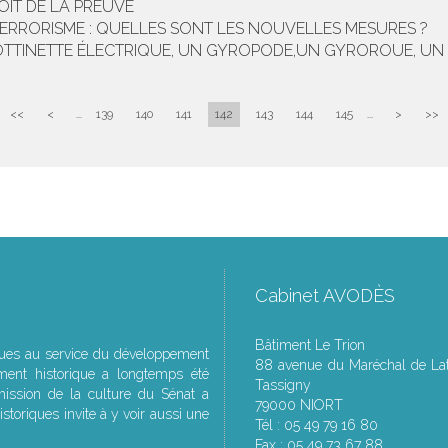
OIT DE LA PREUVE
 TERRORISME : QUELLES SONT LES NOUVELLES MESURES ?
OTTINETTE ÉLECTRIQUE, UN GYROPODE,UN GYROROUE, U
<<
<
...
139
140
141
142
143
144
145
...
>
>>
Cabinet AVODÈS
Bâtiment Le Trion
ques au service du développement
88 avenue du Maréchal de Lat
ment historique a longtemps été
Tassigny
ssion de la culture du Sénat a
79000 NIORT
storiques invite à y voir aussi une
Tél : 05 49 79 16 80
Fax : 05 49 73 67 88