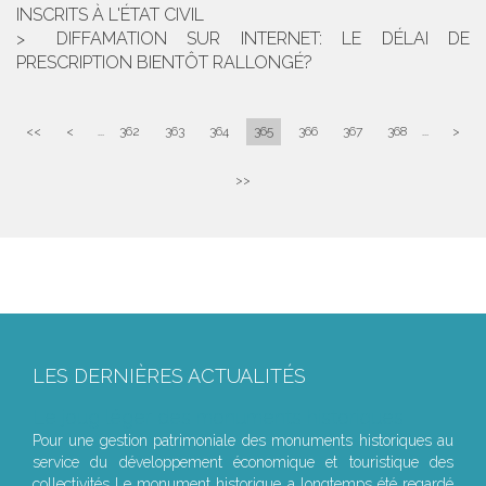
INSCRITS À L'ÉTAT CIVIL
DIFFAMATION SUR INTERNET: LE DÉLAI DE
PRESCRIPTION BIENTÔT RALLONGÉ?
<<
<
...
362
363
364
365
366
367
368
...
>
>>
LES DERNIÈRES ACTUALITÉS
Le joug léger des monuments historiques
Pour une gestion patrimoniale des monuments historiques au
service du développement économique et touristique des
collectivités Le monument historique a longtemps été regardé