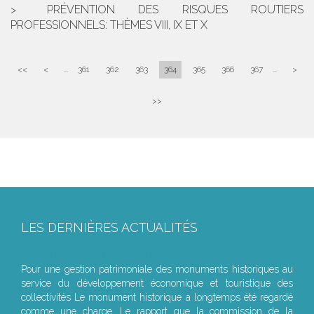
PRÉVENTION DES RISQUES ROUTIERS
PROFESSIONNELS: THÈMES VIII, IX ET X
<<
<
...
361
362
363
364
365
366
367
...
>
>>
LES DERNIÈRES ACTUALITÉS
Le joug léger des monuments historiques
Pour une gestion patrimoniale des monuments historiques au
service du développement économique et touristique des
collectivités Le monument historique a longtemps été regardé
comme une charge. Le rapport que la commission de la