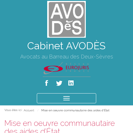
Cabinet AVODÈS
Avocats au Barreau des Deux-Sèvres
Ouvrir
le
Vous êtes ici :
Accueil
Mise en oeuvre communautaire des aides d’État
menu
Mise en oeuvre communautaire
des aides d’État