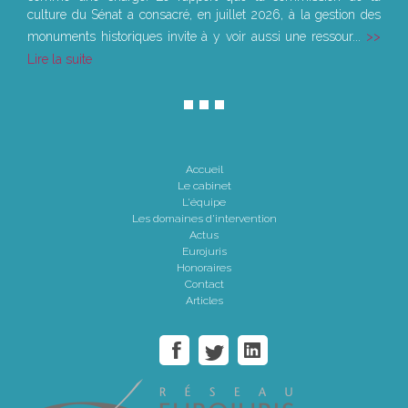
culture du Sénat a consacré, en juillet 2026, à la gestion des
monuments historiques invite à y voir aussi une ressour...
Lire la suite
Accueil
Le cabinet
L'équipe
Les domaines d'intervention
Actus
Eurojuris
Honoraires
Contact
Articles