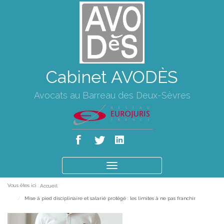
Cabinet AVODÈS
Avocats au Barreau des Deux-Sèvres
Ouvrir
le
Vous êtes ici :
Accueil
menu
Mise à pied disciplinaire et salarié protégé : les limites à ne pas franchir