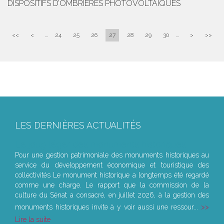
DISPOSITIFS D’OMBRIÈRES PHOTOVOLTAÏQUES
<<
<
...
24
25
26
27
28
29
30
...
>
>>
LES DERNIÈRES ACTUALITÉS
Le joug léger des monuments historiques
Pour une gestion patrimoniale des monuments historiques au
service du développement économique et touristique des
collectivités Le monument historique a longtemps été regardé
comme une charge. Le rapport que la commission de la
culture du Sénat a consacré, en juillet 2026, à la gestion des
monuments historiques invite à y voir aussi une ressour...
Lire la suite