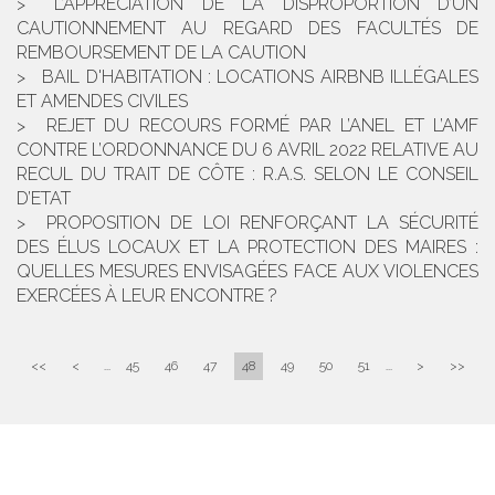
L’APPRÉCIATION DE LA DISPROPORTION D’UN
CAUTIONNEMENT AU REGARD DES FACULTÉS DE
REMBOURSEMENT DE LA CAUTION
BAIL D'HABITATION : LOCATIONS AIRBNB ILLÉGALES
ET AMENDES CIVILES
REJET DU RECOURS FORMÉ PAR L’ANEL ET L’AMF
CONTRE L’ORDONNANCE DU 6 AVRIL 2022 RELATIVE AU
RECUL DU TRAIT DE CÔTE : R.A.S. SELON LE CONSEIL
D’ETAT
PROPOSITION DE LOI RENFORÇANT LA SÉCURITÉ
DES ÉLUS LOCAUX ET LA PROTECTION DES MAIRES :
QUELLES MESURES ENVISAGÉES FACE AUX VIOLENCES
EXERCÉES À LEUR ENCONTRE ?
<<
<
...
45
46
47
48
49
50
51
...
>
>>