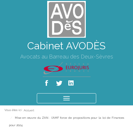
Cabinet AVODÈS
Avocats au Barreau des Deux-Sèvres
Ouvrir
le
Vous êtes ici :
Accueil
menu
Mise en œuvre du ZAN : l’AMF force de propositions pour la loi de Finances
pour 2024