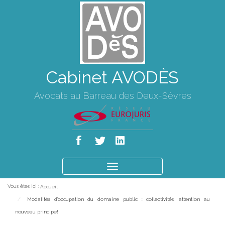
Cabinet AVODÈS
Avocats au Barreau des Deux-Sèvres
Ouvrir
le
Vous êtes ici :
Accueil
menu
Modalités d'occupation du domaine public : collectivités, attention au
nouveau principe!