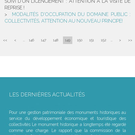
SUIVI D'UN LICENCIEMENT : ATTENTION À LA VISITE DE
REPRISE !
MODALITÉS D'OCCUPATION DU DOMAINE PUBLIC :
COLLECTIVITÉS, ATTENTION AU NOUVEAU PRINCIPE!
<<
<
...
146
147
148
149
150
151
152
...
>
>>
LES DERNIÈRES ACTUALITÉS
Le joug léger des monuments historiques
Pour une gestion patrimoniale des monuments historiques au
service du développement économique et touristique des
collectivités Le monument historique a longtemps été regardé
comme une charge. Le rapport que la commission de la