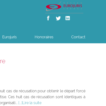
Eurojuris
Honoraires
Contact
re
huit cas de récusation pour obtenir le départ forcé
tise. Ces huit cas de récusation sont identiques à
rganisati...
Lire la suite