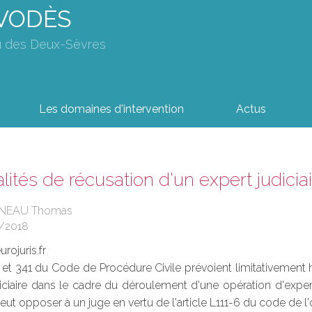
AVODÈS
u des Deux-Sèvres
Les domaines d'intervention
Actus
ités de récusation d'un expert judiciai
UINEAU Thomas
/2018
rojuris.fr
1 et 341 du Code de Procédure Civile prévoient limitativement 
iciaire dans le cadre du déroulement d'une opération d'exper
ut opposer à un juge en vertu de l'article L111-6 du code de l'o