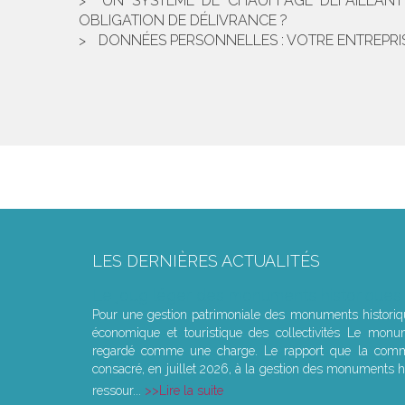
UN SYSTÈME DE CHAUFFAGE DÉFAILLAN
OBLIGATION DE DÉLIVRANCE ?
DONNÉES PERSONNELLES : VOTRE ENTREPRIS
LES DERNIÈRES ACTUALITÉS
Le joug léger des monuments historiques
Pour une gestion patrimoniale des monuments histori
économique et touristique des collectivités Le monu
regardé comme une charge. Le rapport que la commi
consacré, en juillet 2026, à la gestion des monuments hi
ressour...
Lire la suite