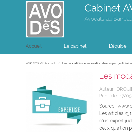
Cabinet 
Avocats au Barrea
Accueil
Le cabinet
L'équipe
Vous êtes ici :
Accueil
Les modalités de récusation d'un expert judiciaire
Les modal
Auteur : DRO
Publié le :
17/05
Source :
www.eu
Les articles 23
d'un expert jud
ceux que l'on pe