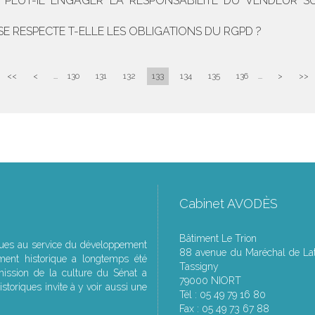
T PEUT-IL ENGAGER LA RESPONSABILITÉ DU VENDEUR
E RESPECTE T-ELLE LES OBLIGATIONS DU RGPD ?
<<
<
...
130
131
132
133
134
135
136
...
>
>>
Cabinet AVODÈS
Bâtiment Le Trion
ques au service du développement
88 avenue du Maréchal de Lat
ment historique a longtemps été
Tassigny
ssion de la culture du Sénat a
79000 NIORT
storiques invite à y voir aussi une
Tél : 05 49 79 16 80
Fax : 05 49 73 67 88